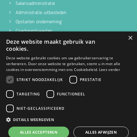
Salarisadministratie
Administratie uitbesteden
Opstarten onderneming
Coachingstrajecten
×
Deze website maakt gebruik van
Fiscaal advies
cookies.
Contact
Deze website gebruikt cookies om uw gebruikerservaring te
verbeteren. Door onze website te gebruiken, stemt u in met alle
PIT voor jouw administratie
cookies in overeenstemming met ons Cookiebeleid.
Lees verder
Keizersveld 41a
STRIKT NOODZAKELIJK
PRESTATIE
5803 AM Venray
TARGETING
FUNCTIONEEL
0478 - 700 580
info@pitadministratie.nl
NIET-GECLASSIFICEERD
DETAILS WEERGEVEN
© 2026
Privacy policy
Sitemap
Algemene voorwaarden
ALLES ACCEPTEREN
ALLES AFWIJZEN