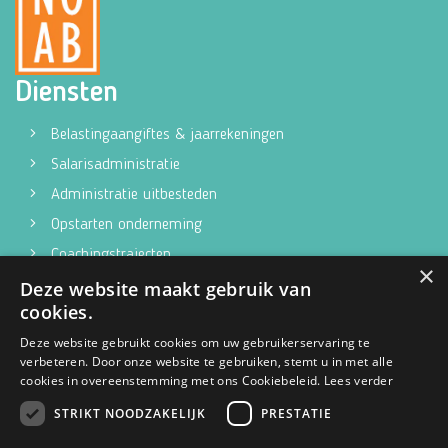
Diensten
Belastingaangiftes & jaarrekeningen
Salarisadministratie
Administratie uitbesteden
Opstarten onderneming
Coachingstrajecten
×
Fiscaal advies
Deze website maakt gebruik van
cookies.
Contact
Deze website gebruikt cookies om uw gebruikerservaring te
verbeteren. Door onze website te gebruiken, stemt u in met alle
PIT voor jouw administratie
cookies in overeenstemming met ons Cookiebeleid.
Lees verder
Keizersveld 41a
STRIKT NOODZAKELIJK
PRESTATIE
5803 AM Venray